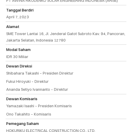
PT AWINA RIKUDENKO SOLAR ENGINEERING INDONESIA (ARISE)
Tanggal Berdiri
April 7, 2023
Alamat
SME Tower Lantai 16, Jl. Jenderal Gatot Subroto Kav. 94, Pancoran,
Jakarta Selatan, Indonesia 12780
Modal Saham
IDR 30 Miliar
Dewan Direksi
Shibahara Takashi – Presiden Direktur
Fukui Hiroyuki – Direktur
Ananda Setiyo Ivannanto – Direktur
Dewan Komisaris
Yamazaki Isashi – Presiden Komisaris
Ono Takahito – Komisaris
Pemegang Saham
HOKURIKU ELECTRICAL CONSTRUCTION CO., LTD.