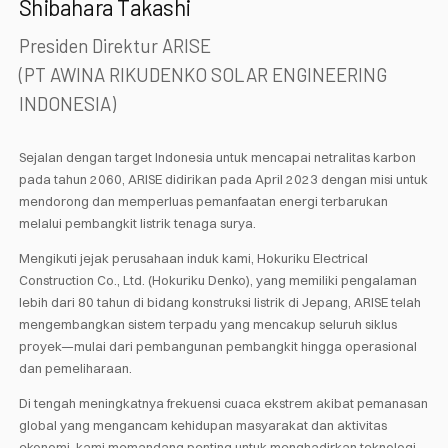
Shibahara Takashi
Presiden Direktur ARISE
(PT AWINA RIKUDENKO SOLAR ENGINEERING
INDONESIA)
Sejalan dengan target Indonesia untuk mencapai netralitas karbon
pada tahun 2060, ARISE didirikan pada April 2023 dengan misi untuk
mendorong dan memperluas pemanfaatan energi terbarukan
melalui pembangkit listrik tenaga surya.
Mengikuti jejak perusahaan induk kami, Hokuriku Electrical
Construction Co., Ltd. (Hokuriku Denko), yang memiliki pengalaman
lebih dari 80 tahun di bidang konstruksi listrik di Jepang, ARISE telah
mengembangkan sistem terpadu yang mencakup seluruh siklus
proyek—mulai dari pembangunan pembangkit hingga operasional
dan pemeliharaan.
Di tengah meningkatnya frekuensi cuaca ekstrem akibat pemanasan
global yang mengancam kehidupan masyarakat dan aktivitas
ekonomi, kami memandang penting untuk menghadirkan teknologi